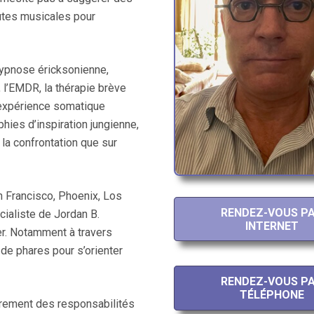
outes musicales pour
hypnose éricksonienne,
 l’EMDR, la thérapie brève
l’expérience somatique
hies d’inspiration jungienne,
la confrontation que sur
an Francisco, Phoenix, Los
RENDEZ-VOUS P
cialiste de Jordan B.
INTERNET
er. Notamment à travers
de phares pour s’orienter
RENDEZ-VOUS P
TÉLÉPHONE
irement des responsabilités