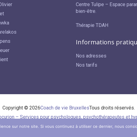
livier
Centre Tulipe – Espace para
bien-être.
et
awka
Thérapie TDAH
relakos
Informations pratiq
epens
reuer
Nos adresses
ient
Nos tarifs
Copyright © 2026
Coach de vie Bruxelles
Tous droits réservés.
ocurion – Services pour psychologues, psychothérapeutes et hy
RGPD – Politique de Protection de la Vie Privée
ience sur notre site. Si vous continuez à utiliser ce dernier, nous consi