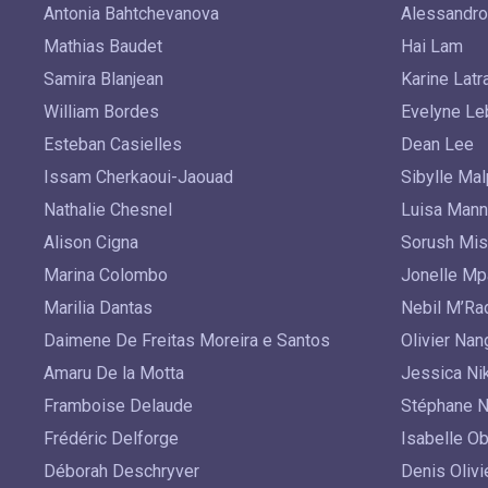
Antonia Bahtchevanova
Alessandro
Mathias Baudet
Hai Lam
Samira Blanjean
Karine Lat
William Bordes
Evelyne Le
Esteban Casielles
Dean Lee
Issam Cherkaoui-Jaouad
Sibylle Ma
Nathalie Chesnel
Luisa Mann
Alison Cigna
Sorush Mis
Marina Colombo
Jonelle M
Marilia Dantas
Nebil M’Ra
Daimene De Freitas Moreira e Santos
Olivier Nan
Amaru De la Motta
Jessica Ni
Framboise Delaude
Stéphane 
Frédéric Delforge
Isabelle O
Déborah Deschryver
Denis Olivi