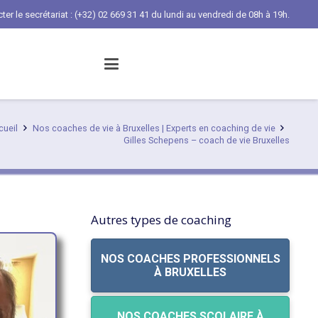
er le secrétariat : (+32) 02 669 31 41 du lundi au vendredi de 08h à 19h.
cueil
Nos coaches de vie à Bruxelles | Experts en coaching de vie
Gilles Schepens – coach de vie Bruxelles
Autres types de coaching
NOS COACHES PROFESSIONNELS
À BRUXELLES
NOS COACHES SCOLAIRE À