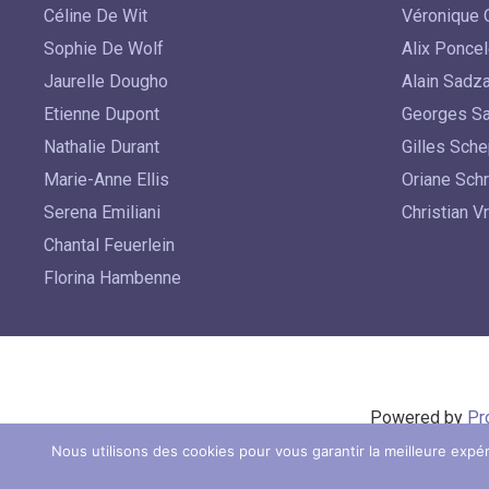
Céline De Wit
Véronique O
Sophie De Wolf
Alix Poncel
Jaurelle Dougho
Alain Sadz
Etienne Dupont
Georges Sa
Nathalie Durant
Gilles Sch
Marie-Anne Ellis
Oriane Sch
Serena Emiliani
Christian Vr
Chantal Feuerlein
Florina Hambenne
Powered by
Pr
Nous utilisons des cookies pour vous garantir la meilleure expér