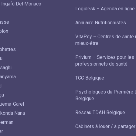
 Ingafù Del Monaco
Logidesk – Agenda en ligne
rasse
Annuaire Nutritionnistes
blon
VitaPsy – Centres de santé 
mieux-être
lphettes
Privium – Services pour les
u
professionnels de santé
saghi
panyama
TCC Belgique
d
Psychologues du Première 
ga
Belgique
kiema-Garel
Réseau TDAH Belgique
Nkonda Nana
berman
Cabinets à louer / à partager
er