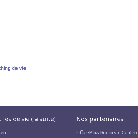
ching de vie
hes de vie (la suite)
Nos partenaires
sen
OfficePlus Business Center