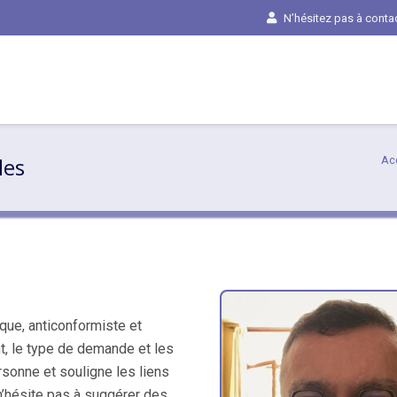
N’hésitez pas à contact
les
Ac
que, anticonformiste et
ent, le type de demande et les
ersonne et souligne les liens
 n’hésite pas à suggérer des