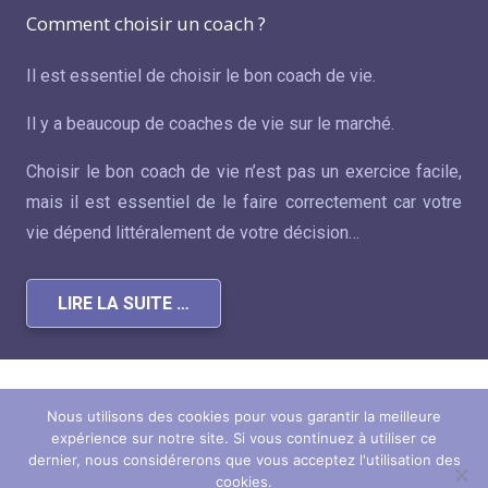
Comment choisir un coach ?
Il est essentiel de choisir le bon coach de vie.
Il y a beaucoup de coaches de vie sur le marché.
Choisir le bon coach de vie n’est pas un exercice facile,
mais il est essentiel de le faire correctement car votre
vie dépend littéralement de votre décision…
LIRE LA SUITE …
Copyright ©
Coach de vie
Tous droits
Nous utilisons des cookies pour vous garantir la meilleure
2026
Bruxelles
réservés.
expérience sur notre site. Si vous continuez à utiliser ce
Powered by
Procurion – Services pour psychologues,
dernier, nous considérerons que vous acceptez l'utilisation des
cookies.
psychothérapeutes et hypnothérapeutes.